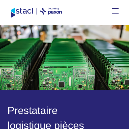
Staci
France
P
r
e
s
t
a
t
a
i
r
e
l
o
g
i
s
t
i
q
u
e
p
i
è
c
e
s