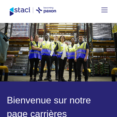
Staci
France
B
i
e
n
v
e
n
u
e
s
u
r
n
o
t
r
e
p
a
g
e
c
a
r
r
i
è
r
e
s