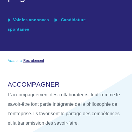
Voir les annonces
Candidature
spontanée
Accueil
»
Recrutement
A
C
C
O
M
P
A
G
N
E
R
L’accompagnement des collaborateurs, tout comme le
savoir-être font partie intégrante de la philosophie de
l’entreprise. Ils favorisent le partage des compétences
et la transmission des savoir-faire.