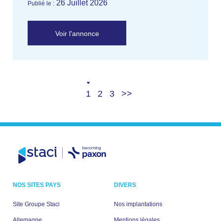
26 Juillet 2026
Publié le :
Voir l'annonce
Current
Page
Page
Suivant
1
2
3
page
NOS SITES PAYS
DIVERS
Site Groupe Staci
Nos implantations
Allemagne
Mentions légales