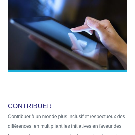
C
O
N
T
R
I
B
U
E
R
Contribuer à un monde plus inclusif et respectueux des
différences, en multipliant les initiatives en faveur des