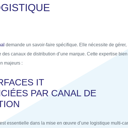
O
G
I
S
T
I
Q
U
E
nal
demande un savoir-faire spécifique. Elle nécessite de gérer, 
 des canaux de distribution d’une marque. Cette expertise bien 
ion majeurs :
RFACES IT
CIÉES PAR CANAL DE
TION
est essentielle dans la mise en œuvre d’une logistique multi-cana