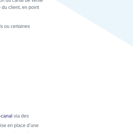
on du canal de vente
 du client, en point
ds ou certaines
i-canal
via des
mise en place d’une