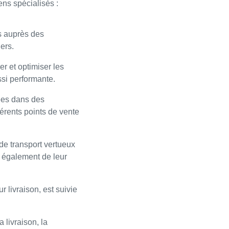
ens spécialisés :
s auprès des
iers.
r et optimiser les
ssi performante.
nées dans des
érents points de vente
de transport vertueux
s également de leur
 livraison, est suivie
 livraison, la