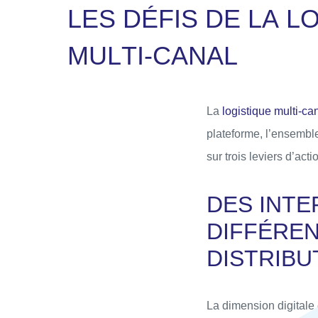
L
E
S
D
É
F
I
S
D
E
L
A
L
M
U
L
T
I
-
C
A
N
A
L
La
logistique multi-ca
plateforme, l’ensemble
sur trois leviers d’act
DES INTE
DIFFÉREN
DISTRIBU
La dimension digitale 