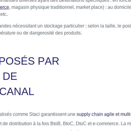
andes diverses ayant des destinations spécifiques : en foncti
erce
, magasin physique traditionnel, market place) : au domicile
etc.
es nécessitant un stockage particulier : selon la taille, le poi
pérature ou de dangerosité des produits.
P
O
S
É
S
P
A
R
D
E
C
A
N
A
L
ialisés comme Staci garantissent une
supply chain agile et mult
t de distribution à la fois BtoB, BtoC, DtoC et e-commerce. La 