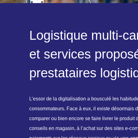
L
o
g
i
s
t
i
q
u
e
m
u
l
t
i
-
c
a
e
t
s
e
r
v
i
c
e
s
p
r
o
p
o
s
p
r
e
s
t
a
t
a
i
r
e
s
l
o
g
i
s
t
i
L’essor de la digitalisation a bousculé les habitu
consommateurs. Face à eux, il existe désormais di
comparer ou bien encore se faire livrer le produit 
conseils en magasin, à l’achat sur des sites e-c