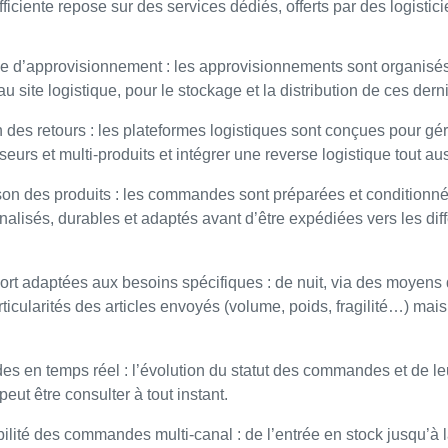
fficiente repose sur des services dédiés, offerts par des logistici
ne d’approvisionnement : les approvisionnements sont organisé
u site logistique, pour le stockage et la distribution de ces dern
 des retours : les plateformes logistiques sont conçues pour gére
seurs et multi-produits et intégrer une reverse logistique tout au
aison des produits : les commandes sont préparées et condition
lisés, durables et adaptés avant d’être expédiées vers les diff
ort adaptées aux besoins spécifiques : de nuit, via des moyens 
ticularités des articles envoyés (volume, poids, fragilité…) mai
 en temps réel : l’évolution du statut des commandes et de leur
peut être consulter à tout instant.
ilité des commandes multi-canal : de l’entrée en stock jusqu’à la