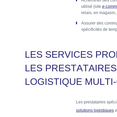
Acheminer des comm
utilisé (site
e-comm
relais, en magasin, 
Assurer des command
spécificités de tem
L
E
S
S
E
R
V
I
C
E
S
P
R
O
L
E
S
P
R
E
S
T
A
T
A
I
R
E
S
L
O
G
I
S
T
I
Q
U
E
M
U
L
T
I
-
Les prestataires spéc
solutions logistiques
e