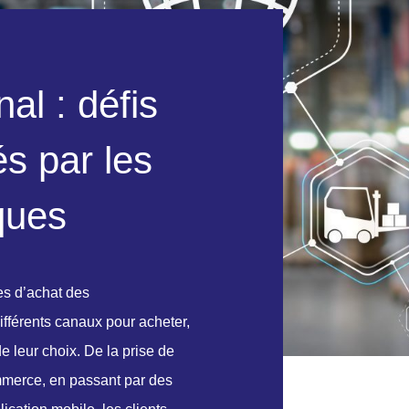
n
a
l
:
d
é
f
i
s
é
s
p
a
r
l
e
s
q
u
e
s
des d’achat des
fférents canaux pour acheter,
de leur choix. De la prise de
ommerce, en passant par des