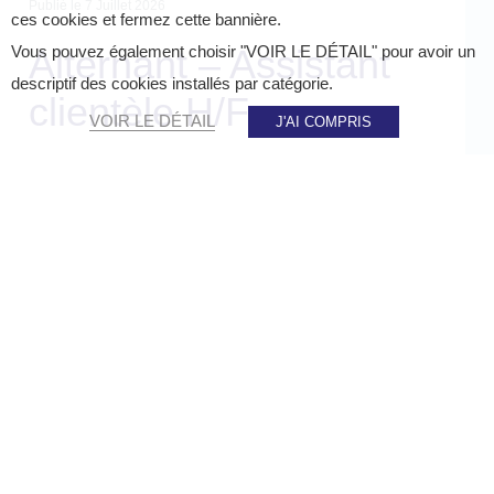
Publié le
7 Juillet 2026
ces cookies et fermez cette bannière.
Alternant – Assistant
Vous pouvez également choisir "VOIR LE DÉTAIL" pour avoir un
descriptif des cookies installés par catégorie.
clientèle H/F
VOIR LE DÉTAIL
J'AI COMPRIS
PARTAGER SUR :
Accueil
»
Alternant – Assistant clientèle H/F
Le Groupe Staci est leader sur le segment de la
logistique de détail B2B et B2C, le D2C et l’e-