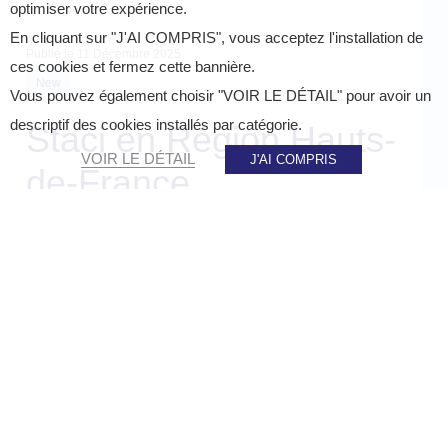
optimiser votre expérience.
En cliquant sur "J'AI COMPRIS", vous acceptez l'installation de
Publié le
11 Décembre 2025
ces cookies et fermez cette bannière.
New
Vous pouvez également choisir "VOIR LE DÉTAIL" pour avoir un
descriptif des cookies installés par catégorie.
Staci en Région Hauts-
VOIR LE DÉTAIL
J'AI COMPRIS
de-France
PARTAGER SUR :
Accueil
»
Actualités
»
Staci en Région Hauts-de-France